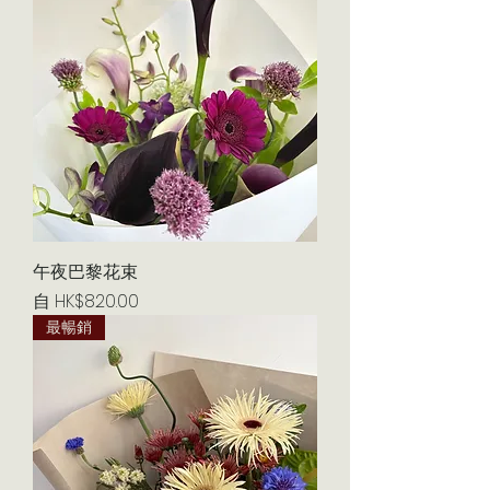
午夜巴黎花束
促銷價格
自
HK$820.00
最暢銷