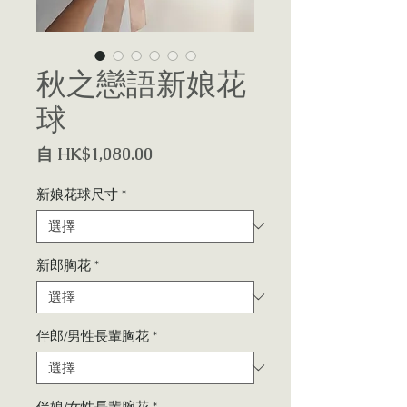
秋之戀語新娘花
球
促
自
HK$1,080.00
銷
價
新娘花球尺寸
*
格
新郎胸花
*
伴郎/男性長輩胸花
*
伴娘/女性長輩腕花
*