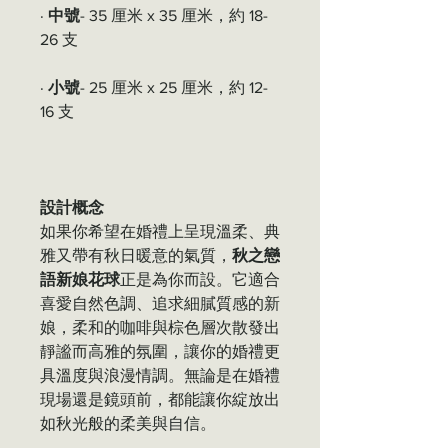
·
中號
- 35 厘米 x 35 厘米，約 18-
26 支
·
小號
- 25 厘米 x 25 厘米，約 12-
16 支
設計概念
如果你希望在婚禮上呈現溫柔、典
雅又帶有秋日暖意的氣質，
秋之戀
語新娘花球
正是為你而設。它適合
喜愛自然色調、追求細膩質感的新
娘，柔和的咖啡與棕色層次散發出
靜謐而高雅的氛圍，讓你的婚禮更
具溫度與浪漫情調。無論是在婚禮
現場還是鏡頭前，都能讓你綻放出
如秋光般的柔美與自信。