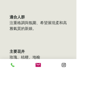
適合人群
注重格調與氛圍、希望展現柔和高
雅氣質的新娘。
主要花卉
玫瑰、桔梗、地榆
套裝資訊
新娘花球：
新娘花球。
送貨
新郎胸花：新郎胸花，与新娘花球
成套搭配。
在香港，您可以選擇送貨上門或自
調整備註
伴郎/男性長輩胸花：供伴郎及男
行取貨。送貨費用因地點而異，介
性長輩配戴。
乎港幣 50 元至 500 元港幣不等。
我們所有的花卉產品都是手工製作