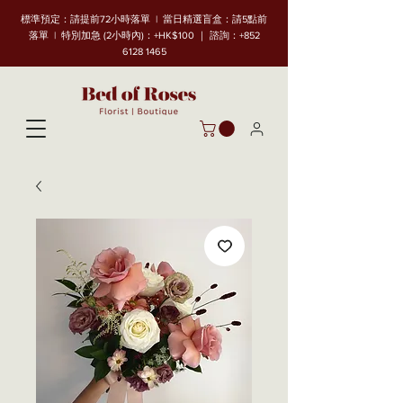
標準預定：請提前72小時落單 | 當日精選盲盒：請5點前
落單 | 特別加急 (2小時內)：+HK$100 ｜ 諮詢：+852
6128 1465