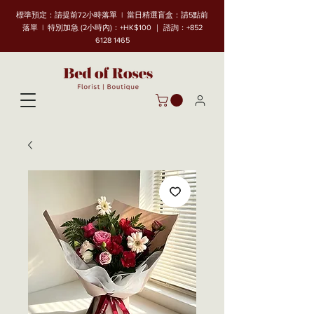
標準預定：請提前72小時落單 | 當日精選盲盒：請5點前
落單 | 特別加急 (2小時內)：+HK$100 ｜ 諮詢：+852
6128 1465