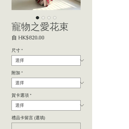
寵物之愛花束
促
自
HK$820.00
銷
價
尺寸
*
格
附加
*
賀卡選項
*
禮品卡留言 (選填)