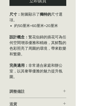
立即購買
尺寸：
附圖顯示了
獨特的
尺寸選
項。
約50厘米×60厘米×20厘米
設計概念：
繁花似錦的插花可為任
何空間增添優雅和精緻，其鮮豔的
色彩照亮了周圍的環境，帶來歡樂
和繁榮。
完美適用：
非常適合家庭和辦公
室，以其奢華優雅的魅力提升氛
圍。
調整備註
我們所有的花卉產品都是手工製作
送貨