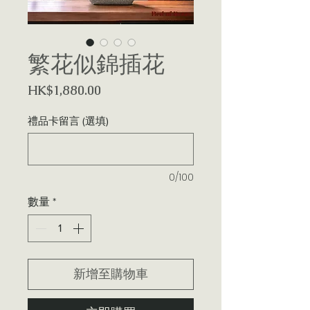
繁花似錦插花
價
HK$1,880.00
格
禮品卡留言 (選填)
0/100
數量
*
新增至購物車