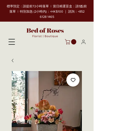
標準預定：請提前72小時落單 | 當日精選盲盒：請5點前
落單 | 特別加急 (2小時內)：+HK$100 ｜ 諮詢：+852
6128 1465